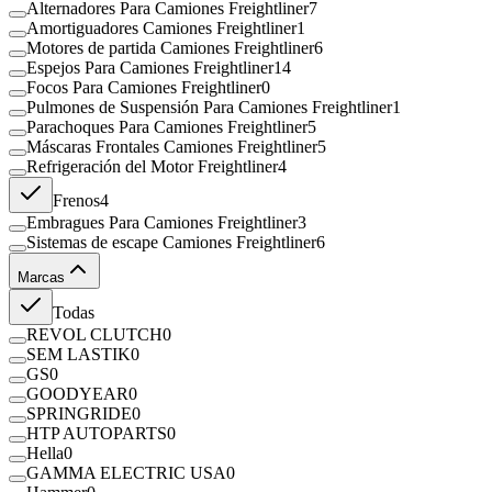
Alternadores Para Camiones Freightliner
7
Amortiguadores Camiones Freightliner
1
Motores de partida Camiones Freightliner
6
Espejos Para Camiones Freightliner
14
Focos Para Camiones Freightliner
0
Pulmones de Suspensión Para Camiones Freightliner
1
Parachoques Para Camiones Freightliner
5
Máscaras Frontales Camiones Freightliner
5
Refrigeración del Motor Freightliner
4
Frenos
4
Embragues Para Camiones Freightliner
3
Sistemas de escape Camiones Freightliner
6
Marcas
Todas
REVOL CLUTCH
0
SEM LASTIK
0
GS
0
GOODYEAR
0
SPRINGRIDE
0
HTP AUTOPARTS
0
Hella
0
GAMMA ELECTRIC USA
0