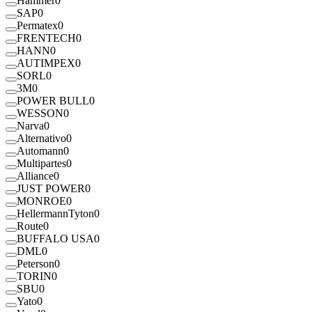
Hammer
0
SAP
0
Permatex
0
FRENTECH
0
HANN
0
AUTIMPEX
0
SORL
0
3M
0
POWER BULL
0
WESSON
0
Narva
0
Alternativo
0
Automann
0
Multipartes
0
Alliance
0
JUST POWER
0
MONROE
0
HellermannTyton
0
Route
0
BUFFALO USA
0
DML
0
Peterson
0
TORIN
0
SBU
0
Yato
0