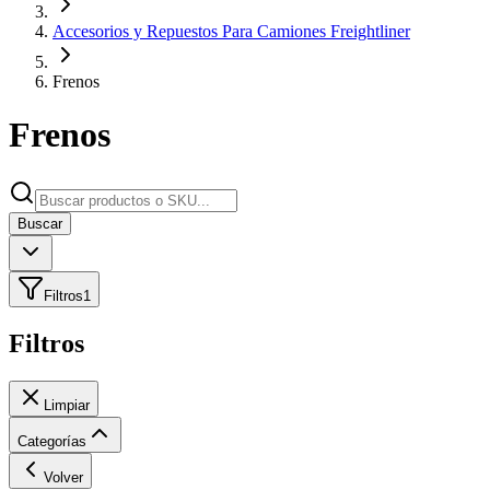
Accesorios y Repuestos Para Camiones Freightliner
Frenos
Frenos
Buscar
Filtros
1
Filtros
Limpiar
Categorías
Volver