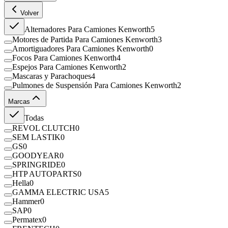
Volver
Alternadores Para Camiones Kenworth
5
Motores de Partida Para Camiones Kenworth
3
Amortiguadores Para Camiones Kenworth
0
Focos Para Camiones Kenworth
4
Espejos Para Camiones Kenworth
2
Mascaras y Parachoques
4
Pulmones de Suspensión Para Camiones Kenworth
2
Marcas
Todas
REVOL CLUTCH
0
SEM LASTIK
0
GS
0
GOODYEAR
0
SPRINGRIDE
0
HTP AUTOPARTS
0
Hella
0
GAMMA ELECTRIC USA
5
Hammer
0
SAP
0
Permatex
0