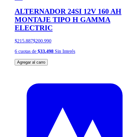
ALTERNADOR 24SI 12V 160 AH
MONTAJE TIPO H GAMMA
ELECTRIC
$215.887
$200.990
6
cuotas
de
$33.498
Sin Interés
Agregar al carro