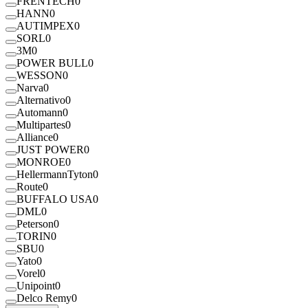
FRENTECH
0
HANN
0
AUTIMPEX
0
SORL
0
3M
0
POWER BULL
0
WESSON
0
Narva
0
Alternativo
0
Automann
0
Multipartes
0
Alliance
0
JUST POWER
0
MONROE
0
HellermannTyton
0
Route
0
BUFFALO USA
0
DML
0
Peterson
0
TORIN
0
SBU
0
Yato
0
Vorel
0
Unipoint
0
Delco Remy
0