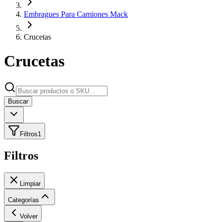
Embragues Para Camiones Mack
Crucetas
Crucetas
Buscar
Filtros
1
Filtros
Limpiar
Categorías
Volver