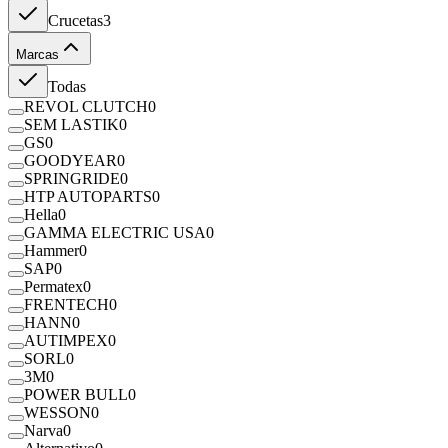
Crucetas
3
Marcas
Todas
REVOL CLUTCH
0
SEM LASTIK
0
GS
0
GOODYEAR
0
SPRINGRIDE
0
HTP AUTOPARTS
0
Hella
0
GAMMA ELECTRIC USA
0
Hammer
0
SAP
0
Permatex
0
FRENTECH
0
HANN
0
AUTIMPEX
0
SORL
0
3M
0
POWER BULL
0
WESSON
0
Narva
0