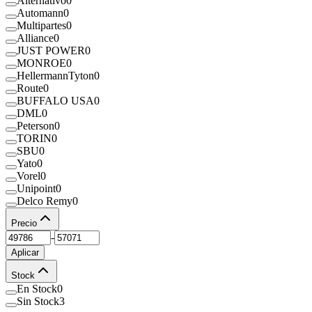
Alternativo
0
Automann
0
Multipartes
0
Alliance
0
JUST POWER
0
MONROE
0
HellermannTyton
0
Route
0
BUFFALO USA
0
DML
0
Peterson
0
TORIN
0
SBU
0
Yato
0
Vorel
0
Unipoint
0
Delco Remy
0
Precio
-
Aplicar
Stock
En Stock
0
Sin Stock
3