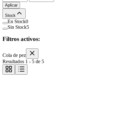
Aplicar
Stock
En Stock
0
Sin Stock
5
Filtros activos:
Cola de pez
Resultados
1
-
5
de
5