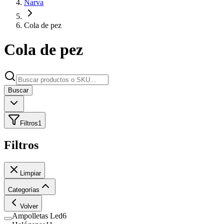
Narva
Cola de pez
Cola de pez
Buscar
Filtros
1
Filtros
Limpiar
Categorías
Volver
Ampolletas Led
6