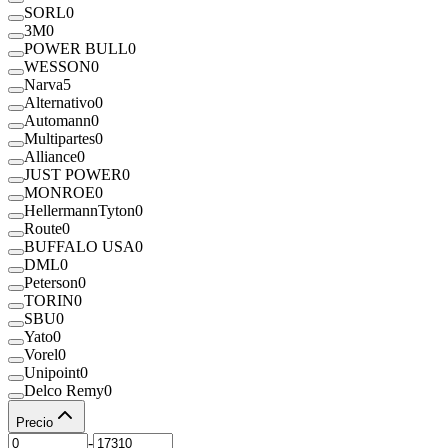
SORL
0
3M
0
POWER BULL
0
WESSON
0
Narva
5
Alternativo
0
Automann
0
Multipartes
0
Alliance
0
JUST POWER
0
MONROE
0
HellermannTyton
0
Route
0
BUFFALO USA
0
DML
0
Peterson
0
TORIN
0
SBU
0
Yato
0
Vorel
0
Unipoint
0
Delco Remy
0
Precio
-