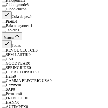
Halógenas
11
Globo grande
8
Globo chico
4
Cola de pez
5
Piojito
1
Bala o bayoneta
1
Tablero
1
Marcas
Todas
REVOL CLUTCH
0
SEM LASTIK
0
GS
0
GOODYEAR
0
SPRINGRIDE
0
HTP AUTOPARTS
0
Hella
0
GAMMA ELECTRIC USA
0
Hammer
0
SAP
0
Permatex
0
FRENTECH
0
HANN
0
AUTIMPEX
0