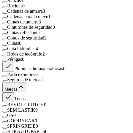
Balizas
3
Bocinas
0
Cadenas de amarre
3
Cadenas para la nieve
1
Cintas de amarre
3
Cinturones de seguridad
0
Cintas reflectantes
5
Conos de seguridad
2
Cuñas
0
Gata hidráulica
4
Hojas de tacógrafo
2
Pértigas
0
Plumillas limpiaparabrisas
6
Porta extintores
2
Seguros de tuerca
2
Marcas
Todas
REVOL CLUTCH
0
SEM LASTIK
0
GS
0
GOODYEAR
0
SPRINGRIDE
0
HTP AUTOPARTS
0