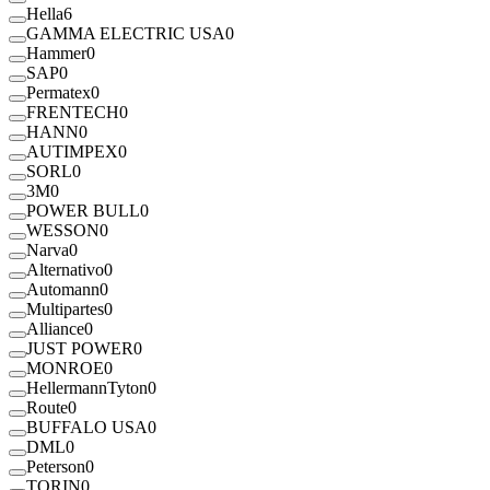
Hella
6
GAMMA ELECTRIC USA
0
Hammer
0
SAP
0
Permatex
0
FRENTECH
0
HANN
0
AUTIMPEX
0
SORL
0
3M
0
POWER BULL
0
WESSON
0
Narva
0
Alternativo
0
Automann
0
Multipartes
0
Alliance
0
JUST POWER
0
MONROE
0
HellermannTyton
0
Route
0
BUFFALO USA
0
DML
0
Peterson
0
TORIN
0