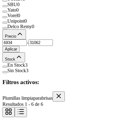
SBU
0
Yato
0
Vorel
0
Unipoint
0
Delco Remy
0
Precio
-
Aplicar
Stock
En Stock
3
Sin Stock
3
Filtros activos:
Plumillas limpiaparabrisas
Resultados
1
-
6
de
6