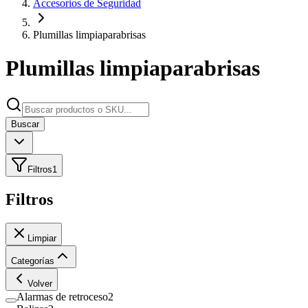
Accesorios de Seguridad
Plumillas limpiaparabrisas
Plumillas limpiaparabrisas
Buscar
Filtros
1
Filtros
Limpiar
Categorías
Volver
Alarmas de retroceso
2