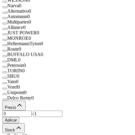
WESSON
0
Narva
0
Alternativo
0
Automann
0
Multipartes
0
Alliance
0
JUST POWER
0
MONROE
0
HellermannTyton
0
Route
0
BUFFALO USA
0
DML
0
Peterson
0
TORIN
0
SBU
0
Yato
0
Vorel
0
Unipoint
0
Delco Remy
0
Precio
-
Aplicar
Stock