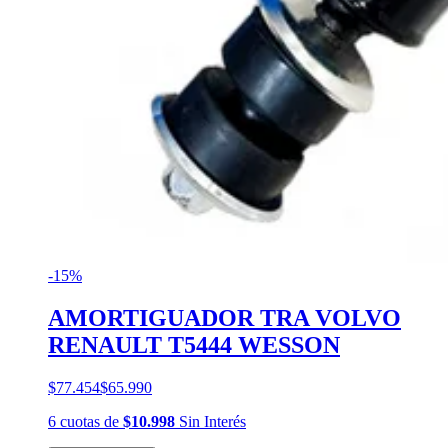
-15%
AMORTIGUADOR TRA VOLVO
RENAULT T5444 WESSON
$77.454
$65.990
6
cuotas
de
$10.998
Sin Interés