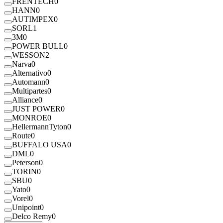
FRENTECH
0
HANN
0
AUTIMPEX
0
SORL
1
3M
0
POWER BULL
0
WESSON
2
Narva
0
Alternativo
0
Automann
0
Multipartes
0
Alliance
0
JUST POWER
0
MONROE
0
HellermannTyton
0
Route
0
BUFFALO USA
0
DML
0
Peterson
0
TORIN
0
SBU
0
Yato
0
Vorel
0
Unipoint
0
Delco Remy
0