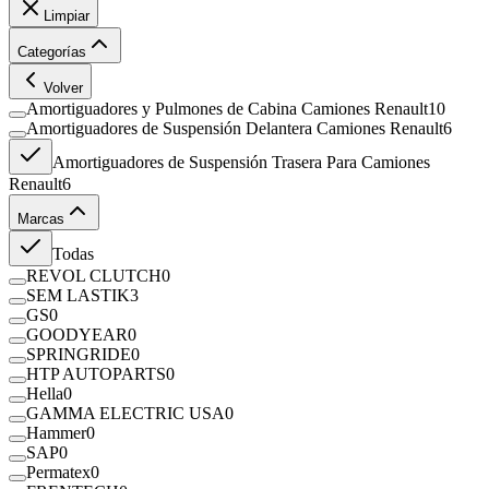
Limpiar
Categorías
Volver
Amortiguadores y Pulmones de Cabina Camiones Renault
10
Amortiguadores de Suspensión Delantera Camiones Renault
6
Amortiguadores de Suspensión Trasera Para Camiones
Renault
6
Marcas
Todas
REVOL CLUTCH
0
SEM LASTIK
3
GS
0
GOODYEAR
0
SPRINGRIDE
0
HTP AUTOPARTS
0
Hella
0
GAMMA ELECTRIC USA
0
Hammer
0
SAP
0
Permatex
0