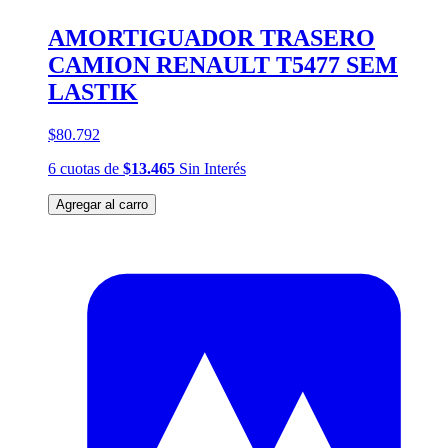
AMORTIGUADOR TRASERO
CAMION RENAULT T5477 SEM
LASTIK
$80.792
6
cuotas
de
$13.465
Sin Interés
Agregar al carro