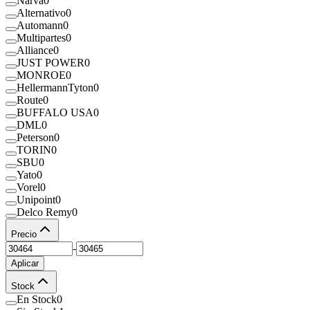
Narva
0
Alternativo
0
Automann
0
Multipartes
0
Alliance
0
JUST POWER
0
MONROE
0
HellermannTyton
0
Route
0
BUFFALO USA
0
DML
0
Peterson
0
TORIN
0
SBU
0
Yato
0
Vorel
0
Unipoint
0
Delco Remy
0
Precio
-
Aplicar
Stock
En Stock
0