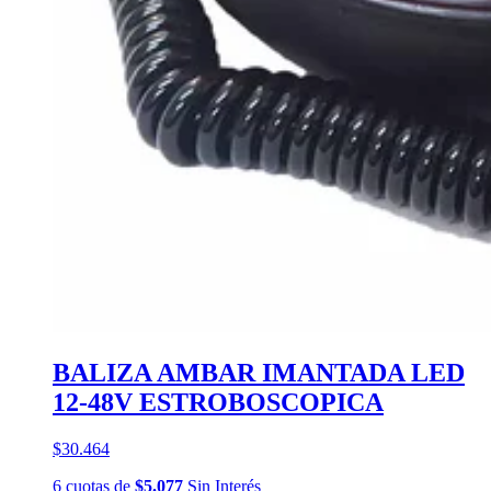
BALIZA AMBAR IMANTADA LED
12-48V ESTROBOSCOPICA
$30.464
6
cuotas
de
$5.077
Sin Interés