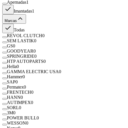
Apernadas
1
Imantadas
1
Marcas
Todas
REVOL CLUTCH
0
SEM LASTIK
0
GS
0
GOODYEAR
0
SPRINGRIDE
0
HTP AUTOPARTS
0
Hella
0
GAMMA ELECTRIC USA
0
Hammer
0
SAP
0
Permatex
0
FRENTECH
0
HANN
0
AUTIMPEX
0
SORL
0
3M
0
POWER BULL
0
WESSON
0