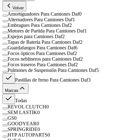
Volver
Amortiguadores Para Camiones Daf
0
Alternadores Para Camiones Daf
1
Embragues Para Camiones Daf
2
Motores de Partida Para Camiones Daf
1
Espejos para Camiones Daf
2
Tapas de Batería Para Camiones Daf
2
Guardafangos Para Camiones Daf
6
Focos ópticos Para Camiones Daf
2
Focos neblineros para Camiones Daf
2
Focos traseros Para Camiones Daf
2
Pulmones de Suspensión Para Camiones Daf
5
Pastillas de freno Para Camiones Daf
3
Marcas
Todas
REVOL CLUTCH
0
SEM LASTIK
0
GS
0
GOODYEAR
0
SPRINGRIDE
0
HTP AUTOPARTS
0