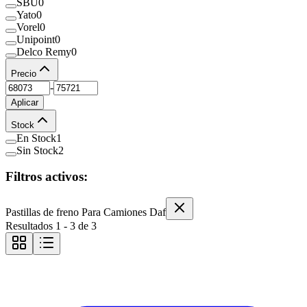
SBU
0
Yato
0
Vorel
0
Unipoint
0
Delco Remy
0
Precio
-
Aplicar
Stock
En Stock
1
Sin Stock
2
Filtros activos:
Pastillas de freno Para Camiones Daf
Resultados
1
-
3
de
3