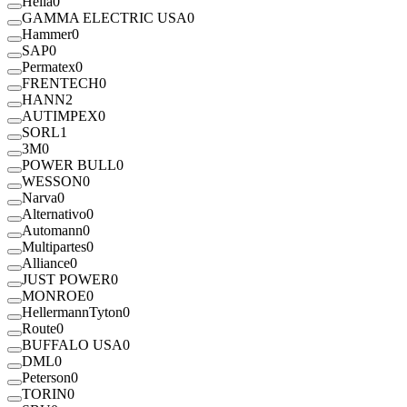
Hella
0
GAMMA ELECTRIC USA
0
Hammer
0
SAP
0
Permatex
0
FRENTECH
0
HANN
2
AUTIMPEX
0
SORL
1
3M
0
POWER BULL
0
WESSON
0
Narva
0
Alternativo
0
Automann
0
Multipartes
0
Alliance
0
JUST POWER
0
MONROE
0
HellermannTyton
0
Route
0
BUFFALO USA
0
DML
0
Peterson
0
TORIN
0