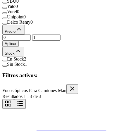
SBU
0
Yato
0
Vorel
0
Unipoint
0
Delco Remy
0
Precio
-
Aplicar
Stock
En Stock
2
Sin Stock
1
Filtros activos:
Focos ópticos Para Camiones Man
Resultados
1
-
3
de
3