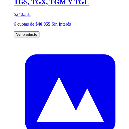
TGS, TGX, TGM Y TGL
$240.331
6
cuotas
de
$40.055
Sin Interés
Ver producto