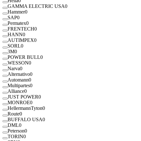
Hella
0
GAMMA ELECTRIC USA
0
Hammer
0
SAP
0
Permatex
0
FRENTECH
0
HANN
0
AUTIMPEX
0
SORL
0
3M
0
POWER BULL
0
WESSON
0
Narva
0
Alternativo
0
Automann
0
Multipartes
0
Alliance
0
JUST POWER
0
MONROE
0
HellermannTyton
0
Route
0
BUFFALO USA
0
DML
0
Peterson
0
TORIN
0