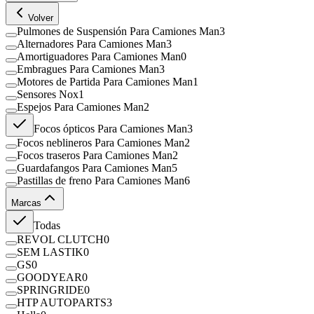
Volver
Pulmones de Suspensión Para Camiones Man
3
Alternadores Para Camiones Man
3
Amortiguadores Para Camiones Man
0
Embragues Para Camiones Man
3
Motores de Partida Para Camiones Man
1
Sensores Nox
1
Espejos Para Camiones Man
2
Focos ópticos Para Camiones Man
3
Focos neblineros Para Camiones Man
2
Focos traseros Para Camiones Man
2
Guardafangos Para Camiones Man
5
Pastillas de freno Para Camiones Man
6
Marcas
Todas
REVOL CLUTCH
0
SEM LASTIK
0
GS
0
GOODYEAR
0
SPRINGRIDE
0
HTP AUTOPARTS
3