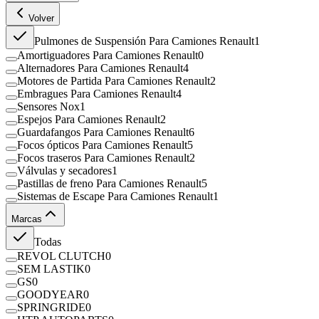
Volver
Pulmones de Suspensión Para Camiones Renault
1
Amortiguadores Para Camiones Renault
0
Alternadores Para Camiones Renault
4
Motores de Partida Para Camiones Renault
2
Embragues Para Camiones Renault
4
Sensores Nox
1
Espejos Para Camiones Renault
2
Guardafangos Para Camiones Renault
6
Focos ópticos Para Camiones Renault
5
Focos traseros Para Camiones Renault
2
Válvulas y secadores
1
Pastillas de freno Para Camiones Renault
5
Sistemas de Escape Para Camiones Renault
1
Marcas
Todas
REVOL CLUTCH
0
SEM LASTIK
0
GS
0
GOODYEAR
0
SPRINGRIDE
0