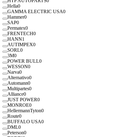
HTP AUTOPARTS
0
Hella
0
GAMMA ELECTRIC USA
0
Hammer
0
SAP
0
Permatex
0
FRENTECH
0
HANN
1
AUTIMPEX
0
SORL
0
3M
0
POWER BULL
0
WESSON
0
Narva
0
Alternativo
0
Automann
0
Multipartes
0
Alliance
0
JUST POWER
0
MONROE
0
HellermannTyton
0
Route
0
BUFFALO USA
0
DML
0
Peterson
0