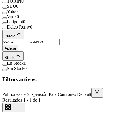
TORIN
0
SBU
0
Yato
0
Vorel
0
Unipoint
0
Delco Remy
0
Precio
-
Aplicar
Stock
En Stock
1
Sin Stock
0
Filtros activos:
Pulmones de Suspensión Para Camiones Renault
Resultados
1
-
1
de
1