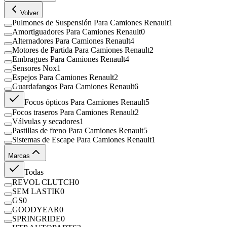
Volver
Pulmones de Suspensión Para Camiones Renault
1
Amortiguadores Para Camiones Renault
0
Alternadores Para Camiones Renault
4
Motores de Partida Para Camiones Renault
2
Embragues Para Camiones Renault
4
Sensores Nox
1
Espejos Para Camiones Renault
2
Guardafangos Para Camiones Renault
6
Focos ópticos Para Camiones Renault
5
Focos traseros Para Camiones Renault
2
Válvulas y secadores
1
Pastillas de freno Para Camiones Renault
5
Sistemas de Escape Para Camiones Renault
1
Marcas
Todas
REVOL CLUTCH
0
SEM LASTIK
0
GS
0
GOODYEAR
0
SPRINGRIDE
0