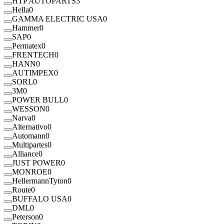
HTP AUTOPARTS
3
Hella
0
GAMMA ELECTRIC USA
0
Hammer
0
SAP
0
Permatex
0
FRENTECH
0
HANN
0
AUTIMPEX
0
SORL
0
3M
0
POWER BULL
0
WESSON
0
Narva
0
Alternativo
0
Automann
0
Multipartes
0
Alliance
0
JUST POWER
0
MONROE
0
HellermannTyton
0
Route
0
BUFFALO USA
0
DML
0
Peterson
0