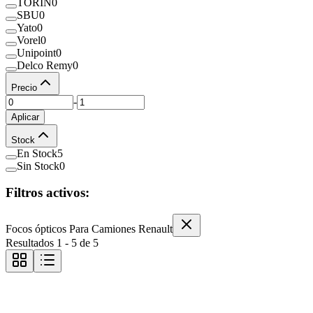
TORIN
0
SBU
0
Yato
0
Vorel
0
Unipoint
0
Delco Remy
0
Precio
-
Aplicar
Stock
En Stock
5
Sin Stock
0
Filtros activos:
Focos ópticos Para Camiones Renault
Resultados
1
-
5
de
5