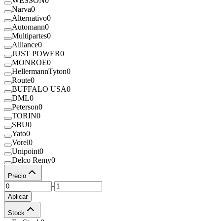
WESSON
0
Narva
0
Alternativo
0
Automann
0
Multipartes
0
Alliance
0
JUST POWER
0
MONROE
0
HellermannTyton
0
Route
0
BUFFALO USA
0
DML
0
Peterson
0
TORIN
0
SBU
0
Yato
0
Vorel
0
Unipoint
0
Delco Remy
0
Precio
-
Aplicar
Stock