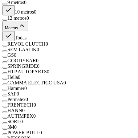
9 metros
0
10 metros
0
12 metros
0
Marcas
Todas
REVOL CLUTCH
0
SEM LASTIK
0
GS
0
GOODYEAR
0
SPRINGRIDE
0
HTP AUTOPARTS
0
Hella
0
GAMMA ELECTRIC USA
0
Hammer
0
SAP
0
Permatex
0
FRENTECH
0
HANN
0
AUTIMPEX
0
SORL
0
3M
0
POWER BULL
0