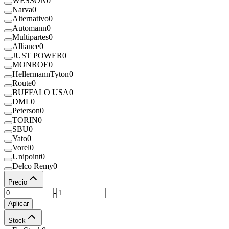
WESSON
0
Narva
0
Alternativo
0
Automann
0
Multipartes
0
Alliance
0
JUST POWER
0
MONROE
0
HellermannTyton
0
Route
0
BUFFALO USA
0
DML
0
Peterson
0
TORIN
0
SBU
0
Yato
0
Vorel
0
Unipoint
0
Delco Remy
0
Precio
-
Aplicar
Stock