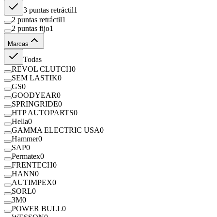
3 puntas retráctil
1
2 puntas retráctil
1
2 puntas fijo
1
Marcas
Todas
REVOL CLUTCH
0
SEM LASTIK
0
GS
0
GOODYEAR
0
SPRINGRIDE
0
HTP AUTOPARTS
0
Hella
0
GAMMA ELECTRIC USA
0
Hammer
0
SAP
0
Permatex
0
FRENTECH
0
HANN
0
AUTIMPEX
0
SORL
0
3M
0
POWER BULL
0