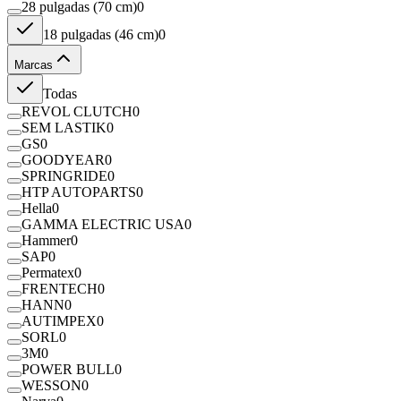
28 pulgadas (70 cm)
0
18 pulgadas (46 cm)
0
Marcas
Todas
REVOL CLUTCH
0
SEM LASTIK
0
GS
0
GOODYEAR
0
SPRINGRIDE
0
HTP AUTOPARTS
0
Hella
0
GAMMA ELECTRIC USA
0
Hammer
0
SAP
0
Permatex
0
FRENTECH
0
HANN
0
AUTIMPEX
0
SORL
0
3M
0
POWER BULL
0
WESSON
0