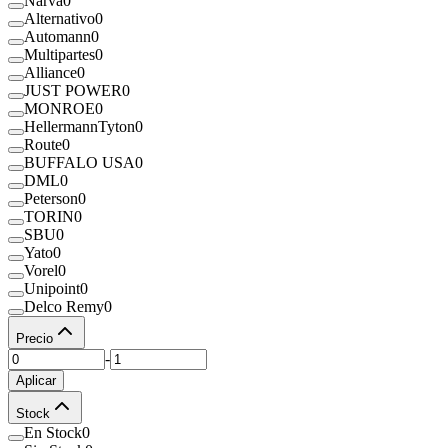
Narva
0
Alternativo
0
Automann
0
Multipartes
0
Alliance
0
JUST POWER
0
MONROE
0
HellermannTyton
0
Route
0
BUFFALO USA
0
DML
0
Peterson
0
TORIN
0
SBU
0
Yato
0
Vorel
0
Unipoint
0
Delco Remy
0
Precio
-
Aplicar
Stock
En Stock
0