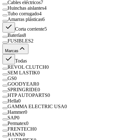
Cables eléctricos
7
Huinchas aislantes
4
Tubo corrugado
4
Amarras plásticas
6
Corta corriente
5
Baterías
8
FUSIBLES
2
Marcas
Todas
REVOL CLUTCH
0
SEM LASTIK
0
GS
0
GOODYEAR
0
SPRINGRIDE
0
HTP AUTOPARTS
0
Hella
0
GAMMA ELECTRIC USA
0
Hammer
0
SAP
0
Permatex
0
FRENTECH
0
HANN
0