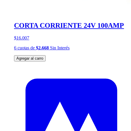
CORTA CORRIENTE 24V 100AMP
$16.007
6
cuotas
de
$2.668
Sin Interés
Agregar al carro