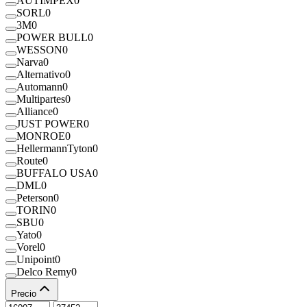
AUTIMPEX
0
SORL
0
3M
0
POWER BULL
0
WESSON
0
Narva
0
Alternativo
0
Automann
0
Multipartes
0
Alliance
0
JUST POWER
0
MONROE
0
HellermannTyton
0
Route
0
BUFFALO USA
0
DML
0
Peterson
0
TORIN
0
SBU
0
Yato
0
Vorel
0
Unipoint
0
Delco Remy
0
Precio