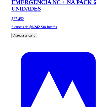
EMERGENCIA NC + NA PACK 6
UNIDADES
$37.452
6
cuotas
de
$6.242
Sin Interés
Agregar al carro