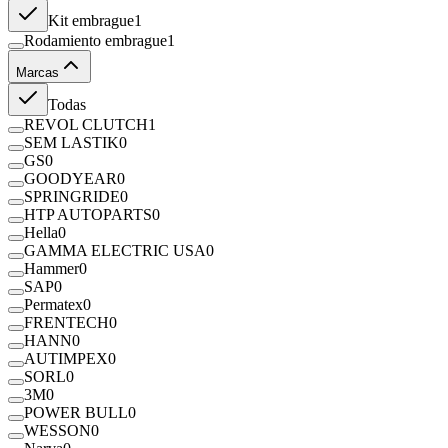
Kit embrague
1
Rodamiento embrague
1
Marcas
Todas
REVOL CLUTCH
1
SEM LASTIK
0
GS
0
GOODYEAR
0
SPRINGRIDE
0
HTP AUTOPARTS
0
Hella
0
GAMMA ELECTRIC USA
0
Hammer
0
SAP
0
Permatex
0
FRENTECH
0
HANN
0
AUTIMPEX
0
SORL
0
3M
0
POWER BULL
0
WESSON
0