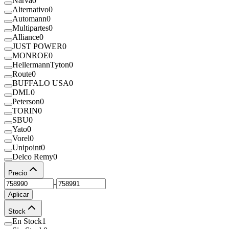
Narva
0
Alternativo
0
Automann
0
Multipartes
0
Alliance
0
JUST POWER
0
MONROE
0
HellermannTyton
0
Route
0
BUFFALO USA
0
DML
0
Peterson
0
TORIN
0
SBU
0
Yato
0
Vorel
0
Unipoint
0
Delco Remy
0
Precio
-
Aplicar
Stock
En Stock
1