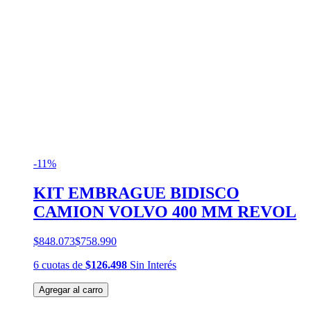
-11%
KIT EMBRAGUE BIDISCO
CAMION VOLVO 400 MM REVOL
$848.073
$758.990
6
cuotas
de
$126.498
Sin Interés
Agregar al carro