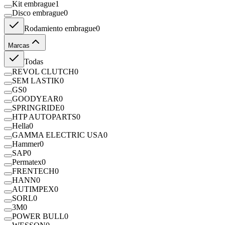
Kit embrague
1
Disco embrague
0
Rodamiento embrague
0
Marcas
Todas
REVOL CLUTCH
0
SEM LASTIK
0
GS
0
GOODYEAR
0
SPRINGRIDE
0
HTP AUTOPARTS
0
Hella
0
GAMMA ELECTRIC USA
0
Hammer
0
SAP
0
Permatex
0
FRENTECH
0
HANN
0
AUTIMPEX
0
SORL
0
3M
0
POWER BULL
0