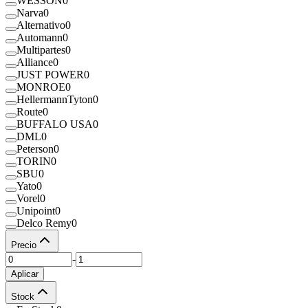
WESSON
0
Narva
0
Alternativo
0
Automann
0
Multipartes
0
Alliance
0
JUST POWER
0
MONROE
0
HellermannTyton
0
Route
0
BUFFALO USA
0
DML
0
Peterson
0
TORIN
0
SBU
0
Yato
0
Vorel
0
Unipoint
0
Delco Remy
0
Precio
-
Aplicar
Stock