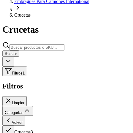
Embragues Para Camiones International
Crucetas
Crucetas
Buscar
Filtros
1
Filtros
Limpiar
Categorías
Volver
Crucetas
3