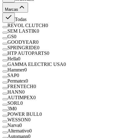
Marcas
Todas
REVOL CLUTCH
0
SEM LASTIK
0
GS
0
GOODYEAR
0
SPRINGRIDE
0
HTP AUTOPARTS
0
Hella
0
GAMMA ELECTRIC USA
0
Hammer
0
SAP
0
Permatex
0
FRENTECH
0
HANN
0
AUTIMPEX
0
SORL
0
3M
0
POWER BULL
0
WESSON
0
Narva
0
Alternativo
0
Automann
0