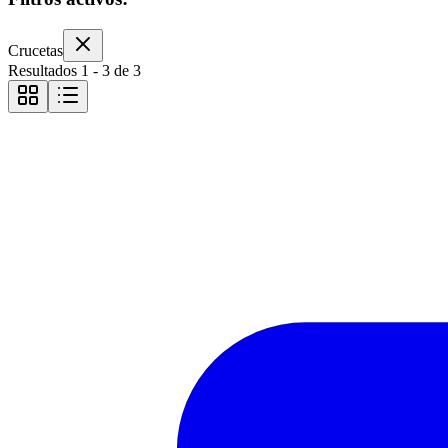
Crucetas
Resultados
1
-
3
de
3