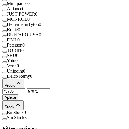
Multipartes
0
Alliance
0
JUST POWER
0
MONROE
0
HellermannTyton
0
Route
0
BUFFALO USA
0
DML
0
Peterson
0
TORIN
0
SBU
0
Yato
0
Vorel
0
Unipoint
0
Delco Remy
0
Precio
-
Aplicar
Stock
En Stock
0
Sin Stock
3
Filtros activos: