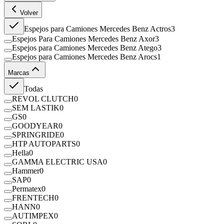
Volver
Espejos para Camiones Mercedes Benz Actros
3
Espejos Para Camiones Mercedes Benz Axor
3
Espejos para Camiones Mercedes Benz Atego
3
Espejos para Camiones Mercedes Benz Arocs
1
Marcas
Todas
REVOL CLUTCH
0
SEM LASTIK
0
GS
0
GOODYEAR
0
SPRINGRIDE
0
HTP AUTOPARTS
0
Hella
0
GAMMA ELECTRIC USA
0
Hammer
0
SAP
0
Permatex
0
FRENTECH
0
HANN
0
AUTIMPEX
0