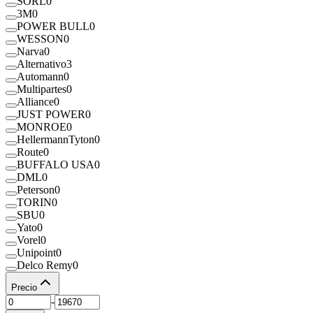
SORL
0
3M
0
POWER BULL
0
WESSON
0
Narva
0
Alternativo
3
Automann
0
Multipartes
0
Alliance
0
JUST POWER
0
MONROE
0
HellermannTyton
0
Route
0
BUFFALO USA
0
DML
0
Peterson
0
TORIN
0
SBU
0
Yato
0
Vorel
0
Unipoint
0
Delco Remy
0
Precio
-