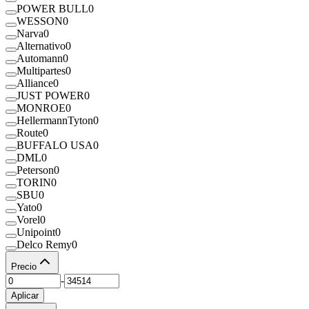
POWER BULL
0
WESSON
0
Narva
0
Alternativo
0
Automann
0
Multipartes
0
Alliance
0
JUST POWER
0
MONROE
0
HellermannTyton
0
Route
0
BUFFALO USA
0
DML
0
Peterson
0
TORIN
0
SBU
0
Yato
0
Vorel
0
Unipoint
0
Delco Remy
0
Precio
-
Aplicar