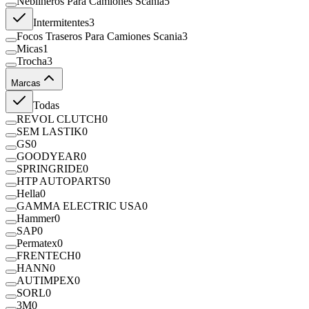
Neblineros Para Camiones Scania
5
Intermitentes
3
Focos Traseros Para Camiones Scania
3
Micas
1
Trocha
3
Marcas
Todas
REVOL CLUTCH
0
SEM LASTIK
0
GS
0
GOODYEAR
0
SPRINGRIDE
0
HTP AUTOPARTS
0
Hella
0
GAMMA ELECTRIC USA
0
Hammer
0
SAP
0
Permatex
0
FRENTECH
0
HANN
0
AUTIMPEX
0
SORL
0
3M
0