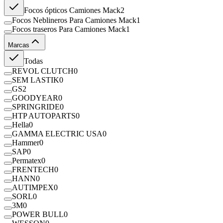
Focos ópticos Camiones Mack
2
Focos Neblineros Para Camiones Mack
1
Focos traseros Para Camiones Mack
1
Marcas
Todas
REVOL CLUTCH
0
SEM LASTIK
0
GS
2
GOODYEAR
0
SPRINGRIDE
0
HTP AUTOPARTS
0
Hella
0
GAMMA ELECTRIC USA
0
Hammer
0
SAP
0
Permatex
0
FRENTECH
0
HANN
0
AUTIMPEX
0
SORL
0
3M
0
POWER BULL
0