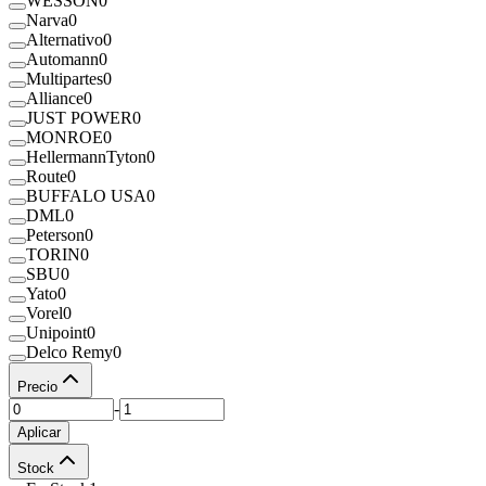
WESSON
0
Narva
0
Alternativo
0
Automann
0
Multipartes
0
Alliance
0
JUST POWER
0
MONROE
0
HellermannTyton
0
Route
0
BUFFALO USA
0
DML
0
Peterson
0
TORIN
0
SBU
0
Yato
0
Vorel
0
Unipoint
0
Delco Remy
0
Precio
-
Aplicar
Stock