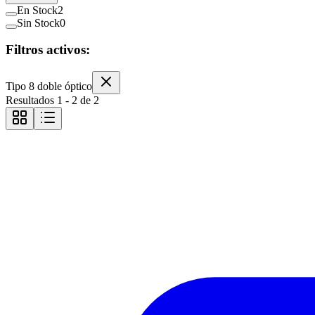
En Stock
2
Sin Stock
0
Filtros activos:
Tipo 8 doble óptico
Resultados
1
-
2
de
2