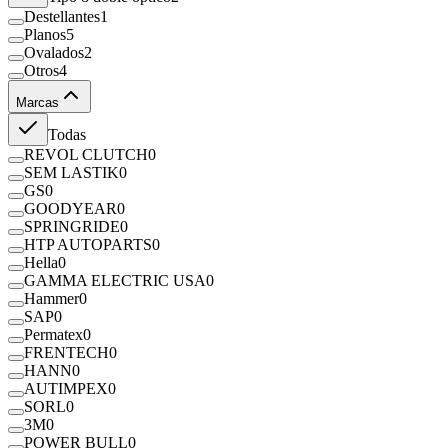
Destellantes
1
Planos
5
Ovalados
2
Otros
4
Marcas
Todas
REVOL CLUTCH
0
SEM LASTIK
0
GS
0
GOODYEAR
0
SPRINGRIDE
0
HTP AUTOPARTS
0
Hella
0
GAMMA ELECTRIC USA
0
Hammer
0
SAP
0
Permatex
0
FRENTECH
0
HANN
0
AUTIMPEX
0
SORL
0
3M
0
POWER BULL
0