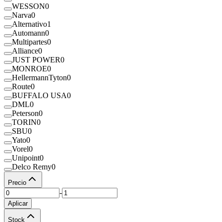
WESSON
0
Narva
0
Alternativo
1
Automann
0
Multipartes
0
Alliance
0
JUST POWER
0
MONROE
0
HellermannTyton
0
Route
0
BUFFALO USA
0
DML
0
Peterson
0
TORIN
0
SBU
0
Yato
0
Vorel
0
Unipoint
0
Delco Remy
0
Precio
-
Aplicar
Stock