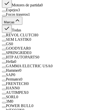
Motores de partida
0
Espejos
3
Focos traseros
1
Marcas
Todas
REVOL CLUTCH
0
SEM LASTIK
0
GS
0
GOODYEAR
0
SPRINGRIDE
0
HTP AUTOPARTS
0
Hella
0
GAMMA ELECTRIC USA
0
Hammer
0
SAP
0
Permatex
0
FRENTECH
0
HANN
0
AUTIMPEX
0
SORL
0
3M
0
POWER BULL
0