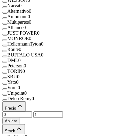
WESSON
0
Narva
0
Alternativo
0
Automann
0
Multipartes
0
Alliance
0
JUST POWER
0
MONROE
0
HellermannTyton
0
Route
0
BUFFALO USA
0
DML
0
Peterson
0
TORIN
0
SBU
0
Yato
0
Vorel
0
Unipoint
0
Delco Remy
0
Precio
-
Aplicar
Stock