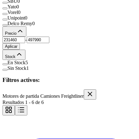
SBU
0
Yato
0
Vorel
0
Unipoint
0
Delco Remy
0
Precio
-
Aplicar
Stock
En Stock
5
Sin Stock
1
Filtros activos:
Motores de partida Camiones Freightliner
Resultados
1
-
6
de
6