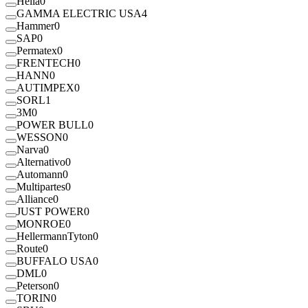
Hella
0
GAMMA ELECTRIC USA
4
Hammer
0
SAP
0
Permatex
0
FRENTECH
0
HANN
0
AUTIMPEX
0
SORL
1
3M
0
POWER BULL
0
WESSON
0
Narva
0
Alternativo
0
Automann
0
Multipartes
0
Alliance
0
JUST POWER
0
MONROE
0
HellermannTyton
0
Route
0
BUFFALO USA
0
DML
0
Peterson
0
TORIN
0