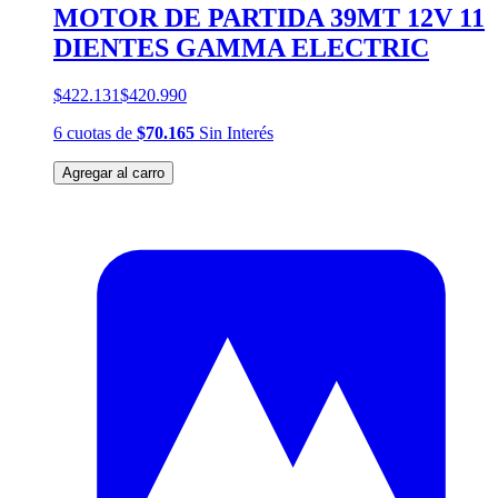
MOTOR DE PARTIDA 39MT 12V 11
DIENTES GAMMA ELECTRIC
$422.131
$420.990
6
cuotas
de
$70.165
Sin Interés
Agregar al carro