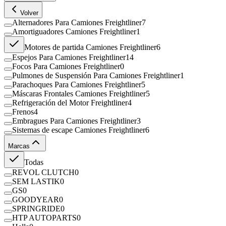
Volver
Alternadores Para Camiones Freightliner
7
Amortiguadores Camiones Freightliner
1
Motores de partida Camiones Freightliner
6
Espejos Para Camiones Freightliner
14
Focos Para Camiones Freightliner
0
Pulmones de Suspensión Para Camiones Freightliner
1
Parachoques Para Camiones Freightliner
5
Máscaras Frontales Camiones Freightliner
5
Refrigeración del Motor Freightliner
4
Frenos
4
Embragues Para Camiones Freightliner
3
Sistemas de escape Camiones Freightliner
6
Marcas
Todas
REVOL CLUTCH
0
SEM LASTIK
0
GS
0
GOODYEAR
0
SPRINGRIDE
0
HTP AUTOPARTS
0