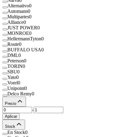
Narva
0
Alternativo
0
Automann
0
Multipartes
0
Alliance
0
JUST POWER
0
MONROE
0
HellermannTyton
0
Route
0
BUFFALO USA
0
DML
0
Peterson
0
TORIN
0
SBU
0
Yato
0
Vorel
0
Unipoint
0
Delco Remy
0
Precio
-
Aplicar
Stock
En Stock
0