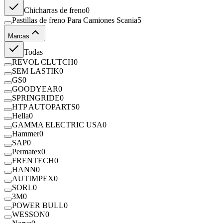
Chicharras de freno
0
Pastillas de freno Para Camiones Scania
5
Marcas
Todas
REVOL CLUTCH
0
SEM LASTIK
0
GS
0
GOODYEAR
0
SPRINGRIDE
0
HTP AUTOPARTS
0
Hella
0
GAMMA ELECTRIC USA
0
Hammer
0
SAP
0
Permatex
0
FRENTECH
0
HANN
0
AUTIMPEX
0
SORL
0
3M
0
POWER BULL
0
WESSON
0