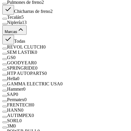
Pulmones de freno
2
Chicharras de freno
2
Tecalán
5
Niplería
13
Marcas
Todas
REVOL CLUTCH
0
SEM LASTIK
0
GS
0
GOODYEAR
0
SPRINGRIDE
0
HTP AUTOPARTS
0
Hella
0
GAMMA ELECTRIC USA
0
Hammer
0
SAP
0
Permatex
0
FRENTECH
0
HANN
0
AUTIMPEX
0
SORL
0
3M
0