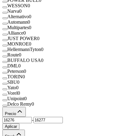
POWER BULL
0
WESSON
0
Narva
0
Alternativo
0
Automann
0
Multipartes
0
Alliance
0
JUST POWER
0
MONROE
0
HellermannTyton
0
Route
0
BUFFALO USA
0
DML
0
Peterson
0
TORIN
0
SBU
0
Yato
0
Vorel
0
Unipoint
0
Delco Remy
0
Precio
-
Aplicar