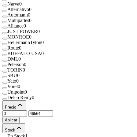
Narva
0
Alternativo
0
Automann
0
Multipartes
0
Alliance
0
JUST POWER
0
MONROE
0
HellermannTyton
0
Route
0
BUFFALO USA
0
DML
0
Peterson
0
TORIN
0
SBU
0
Yato
0
Vorel
0
Unipoint
0
Delco Remy
0
Precio
-
Aplicar
Stock
En Stock
1