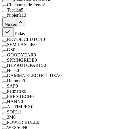
Chicharras de freno
2
Tecalán
5
Niplería
13
Marcas
Todas
REVOL CLUTCH
0
SEM LASTIK
0
GS
0
GOODYEAR
0
SPRINGRIDE
0
HTP AUTOPARTS
0
Hella
0
GAMMA ELECTRIC USA
0
Hammer
0
SAP
0
Permatex
0
FRENTECH
0
HANN
0
AUTIMPEX
0
SORL
1
3M
0
POWER BULL
0
WESSON
0