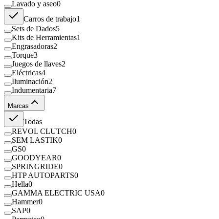
Lavado y aseo
0
Carros de trabajo
1
Sets de Dados
5
Kits de Herramientas
1
Engrasadoras
2
Torque
3
Juegos de llaves
2
Eléctricas
4
Iluminación
2
Indumentaria
7
Marcas
Todas
REVOL CLUTCH
0
SEM LASTIK
0
GS
0
GOODYEAR
0
SPRINGRIDE
0
HTP AUTOPARTS
0
Hella
0
GAMMA ELECTRIC USA
0
Hammer
0
SAP
0