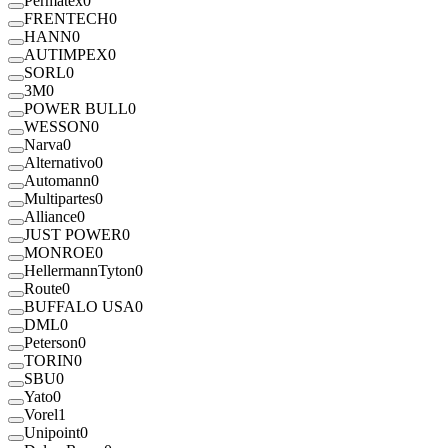
Permatex
0
FRENTECH
0
HANN
0
AUTIMPEX
0
SORL
0
3M
0
POWER BULL
0
WESSON
0
Narva
0
Alternativo
0
Automann
0
Multipartes
0
Alliance
0
JUST POWER
0
MONROE
0
HellermannTyton
0
Route
0
BUFFALO USA
0
DML
0
Peterson
0
TORIN
0
SBU
0
Yato
0
Vorel
1
Unipoint
0