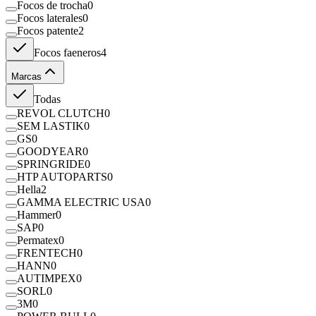
Focos de trocha
0
Focos laterales
0
Focos patente
2
Focos faeneros
4
Marcas
Todas
REVOL CLUTCH
0
SEM LASTIK
0
GS
0
GOODYEAR
0
SPRINGRIDE
0
HTP AUTOPARTS
0
Hella
2
GAMMA ELECTRIC USA
0
Hammer
0
SAP
0
Permatex
0
FRENTECH
0
HANN
0
AUTIMPEX
0
SORL
0
3M
0