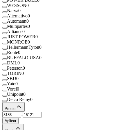
POWER BULL
0
WESSON
0
Narva
0
Alternativo
0
Automann
0
Multipartes
0
Alliance
0
JUST POWER
0
MONROE
0
HellermannTyton
0
Route
0
BUFFALO USA
0
DML
0
Peterson
0
TORIN
0
SBU
0
Yato
0
Vorel
0
Unipoint
0
Delco Remy
0
Precio
-
Aplicar