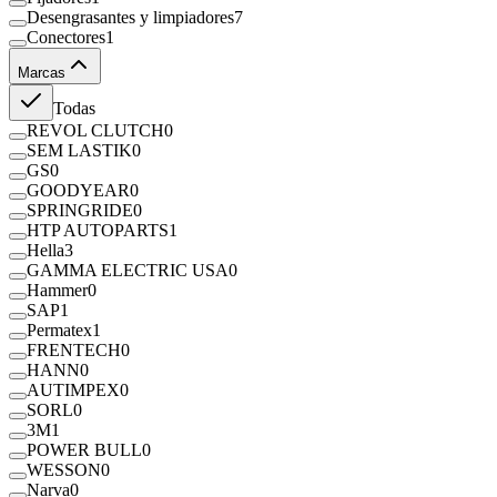
Desengrasantes y limpiadores
7
Conectores
1
Marcas
Todas
REVOL CLUTCH
0
SEM LASTIK
0
GS
0
GOODYEAR
0
SPRINGRIDE
0
HTP AUTOPARTS
1
Hella
3
GAMMA ELECTRIC USA
0
Hammer
0
SAP
1
Permatex
1
FRENTECH
0
HANN
0
AUTIMPEX
0
SORL
0
3M
1
POWER BULL
0
WESSON
0
Narva
0