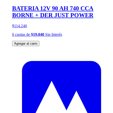
BATERIA 12V 90 AH 740 CCA
BORNE + DER JUST POWER
$114.240
6
cuotas
de
$19.040
Sin Interés
Agregar al carro