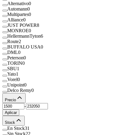
Alternativo
0
Automann
0
Multipartes
0
Alliance
0
JUST POWER
8
MONROE
0
HellermannTyton
6
Route
2
BUFFALO USA
0
DML
0
Peterson
0
TORIN
0
SBU
1
Yato
1
Vorel
0
Unipoint
0
Delco Remy
0
Precio
-
Aplicar
Stock
En Stock
31
Sin Stock
22