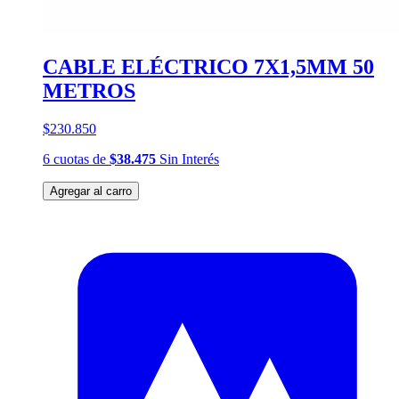
CABLE ELÉCTRICO 7X1,5MM 50
METROS
$230.850
6
cuotas
de
$38.475
Sin Interés
Agregar al carro