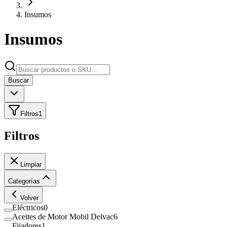
Insumos
Insumos
Buscar
Filtros
1
Filtros
Limpiar
Categorías
Volver
Eléctricos
0
Aceites de Motor Mobil Delvac
6
Fijadores
1