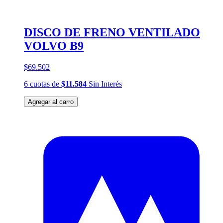
DISCO DE FRENO VENTILADO
VOLVO B9
$69.502
6
cuotas
de
$11.584
Sin Interés
Agregar al carro