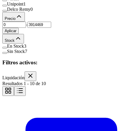
Unipoint
1
Delco Remy
0
Precio
-
Aplicar
Stock
En Stock
3
Sin Stock
7
Filtros activos:
Liquidación
Resultados
1
-
10
de
10