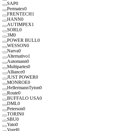
SAP
0
Permatex
0
FRENTECH
1
HANN
0
AUTIMPEX
1
SORL
0
3M
0
POWER BULL
0
WESSON
0
Narva
0
Alternativo
1
Automann
0
Multipartes
0
Alliance
0
JUST POWER
0
MONROE
0
HellermannTyton
0
Route
0
BUFFALO USA
0
DML
0
Peterson
0
TORIN
0
SBU
0
Yato
0
Vorel
0