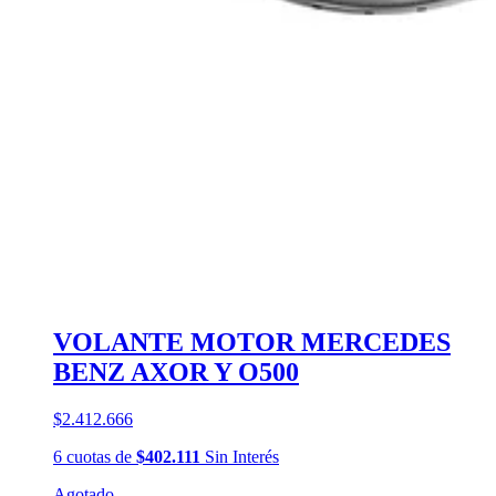
VOLANTE MOTOR MERCEDES
BENZ AXOR Y O500
$2.412.666
6
cuotas
de
$402.111
Sin Interés
Agotado