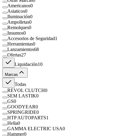
Otras Marcas
0
Americanos
0
Asiaticos
0
Iluminación
0
Ampolletas
0
Remolques
0
Insumos
0
Accesorios de Seguridad
1
Herramientas
0
Lanzamientos
68
Ofertas
27
Liquidación
10
Marcas
Todas
REVOL CLUTCH
0
SEM LASTIK
0
GS
0
GOODYEAR
0
SPRINGRIDE
0
HTP AUTOPARTS
1
Hella
0
GAMMA ELECTRIC USA
0
Hammer
0