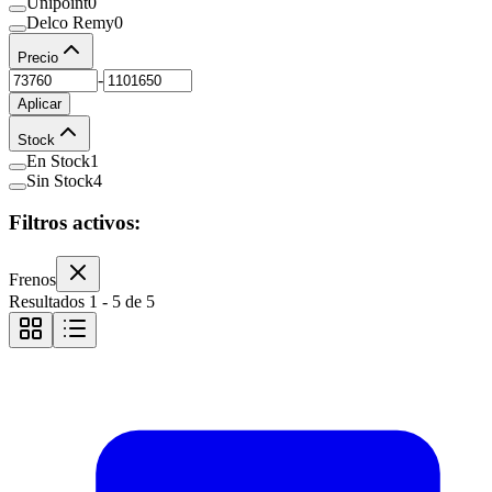
Unipoint
0
Delco Remy
0
Precio
-
Aplicar
Stock
En Stock
1
Sin Stock
4
Filtros activos:
Frenos
Resultados
1
-
5
de
5