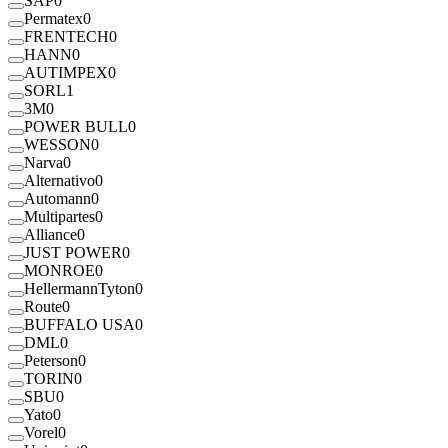
SAP
0
Permatex
0
FRENTECH
0
HANN
0
AUTIMPEX
0
SORL
1
3M
0
POWER BULL
0
WESSON
0
Narva
0
Alternativo
0
Automann
0
Multipartes
0
Alliance
0
JUST POWER
0
MONROE
0
HellermannTyton
0
Route
0
BUFFALO USA
0
DML
0
Peterson
0
TORIN
0
SBU
0
Yato
0
Vorel
0