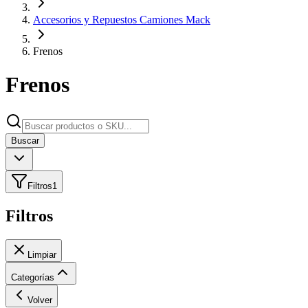
Accesorios y Repuestos Camiones Mack
Frenos
Frenos
Buscar
Filtros
1
Filtros
Limpiar
Categorías
Volver