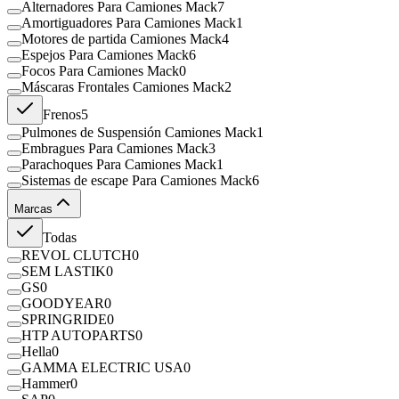
Alternadores Para Camiones Mack
7
Amortiguadores Para Camiones Mack
1
Motores de partida Camiones Mack
4
Espejos Para Camiones Mack
6
Focos Para Camiones Mack
0
Máscaras Frontales Camiones Mack
2
Frenos
5
Pulmones de Suspensión Camiones Mack
1
Embragues Para Camiones Mack
3
Parachoques Para Camiones Mack
1
Sistemas de escape Para Camiones Mack
6
Marcas
Todas
REVOL CLUTCH
0
SEM LASTIK
0
GS
0
GOODYEAR
0
SPRINGRIDE
0
HTP AUTOPARTS
0
Hella
0
GAMMA ELECTRIC USA
0
Hammer
0