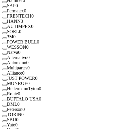
Hammer
0
SAP
0
Permatex
0
FRENTECH
0
HANN
3
AUTIMPEX
0
SORL
0
3M
0
POWER BULL
0
WESSON
0
Narva
0
Alternativo
0
Automann
0
Multipartes
0
Alliance
0
JUST POWER
0
MONROE
0
HellermannTyton
0
Route
0
BUFFALO USA
0
DML
0
Peterson
0
TORIN
0
SBU
0
Yato
0