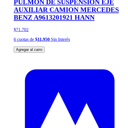
PULMON DE SUSPENSION EJE
AUXILIAR CAMION MERCEDES
BENZ A9613201921 HANN
$71.702
6
cuotas
de
$11.950
Sin Interés
Agregar al carro