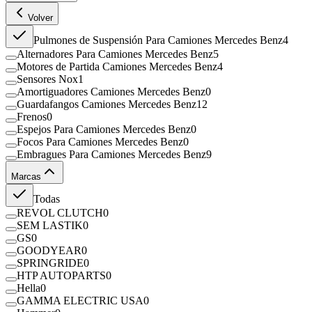
Volver
Pulmones de Suspensión Para Camiones Mercedes Benz
4
Alternadores Para Camiones Mercedes Benz
5
Motores de Partida Camiones Mercedes Benz
4
Sensores Nox
1
Amortiguadores Camiones Mercedes Benz
0
Guardafangos Camiones Mercedes Benz
12
Frenos
0
Espejos Para Camiones Mercedes Benz
0
Focos Para Camiones Mercedes Benz
0
Embragues Para Camiones Mercedes Benz
9
Marcas
Todas
REVOL CLUTCH
0
SEM LASTIK
0
GS
0
GOODYEAR
0
SPRINGRIDE
0
HTP AUTOPARTS
0
Hella
0
GAMMA ELECTRIC USA
0