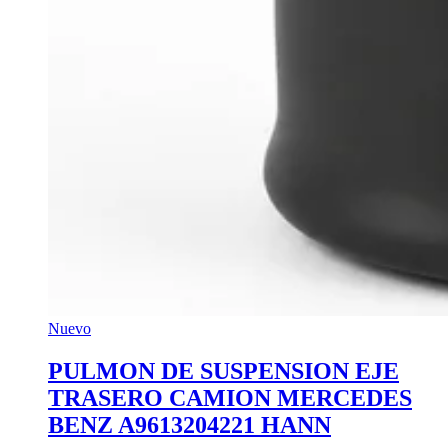
Nuevo
PULMON DE SUSPENSION EJE
TRASERO CAMION MERCEDES
BENZ A9613204221 HANN