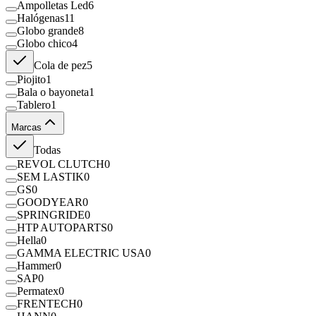
Ampolletas Led
6
Halógenas
11
Globo grande
8
Globo chico
4
Cola de pez
5
Piojito
1
Bala o bayoneta
1
Tablero
1
Marcas
Todas
REVOL CLUTCH
0
SEM LASTIK
0
GS
0
GOODYEAR
0
SPRINGRIDE
0
HTP AUTOPARTS
0
Hella
0
GAMMA ELECTRIC USA
0
Hammer
0
SAP
0
Permatex
0
FRENTECH
0