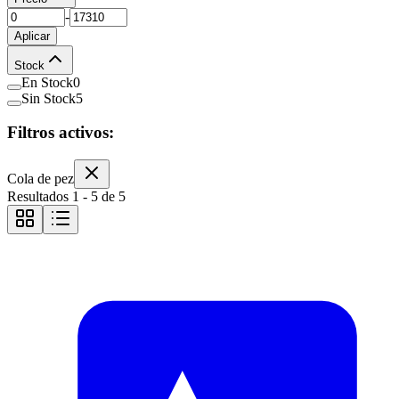
-
Aplicar
Stock
En Stock
0
Sin Stock
5
Filtros activos:
Cola de pez
Resultados
1
-
5
de
5