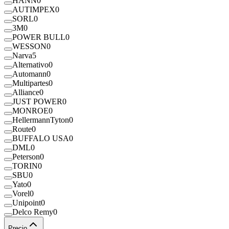
HANN
0
AUTIMPEX
0
SORL
0
3M
0
POWER BULL
0
WESSON
0
Narva
5
Alternativo
0
Automann
0
Multipartes
0
Alliance
0
JUST POWER
0
MONROE
0
HellermannTyton
0
Route
0
BUFFALO USA
0
DML
0
Peterson
0
TORIN
0
SBU
0
Yato
0
Vorel
0
Unipoint
0
Delco Remy
0
Precio