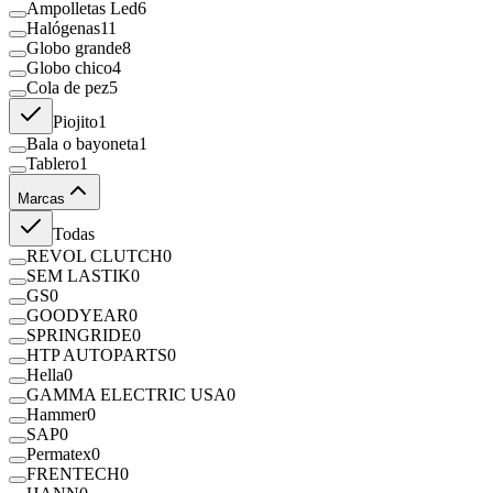
Ampolletas Led
6
Halógenas
11
Globo grande
8
Globo chico
4
Cola de pez
5
Piojito
1
Bala o bayoneta
1
Tablero
1
Marcas
Todas
REVOL CLUTCH
0
SEM LASTIK
0
GS
0
GOODYEAR
0
SPRINGRIDE
0
HTP AUTOPARTS
0
Hella
0
GAMMA ELECTRIC USA
0
Hammer
0
SAP
0
Permatex
0
FRENTECH
0