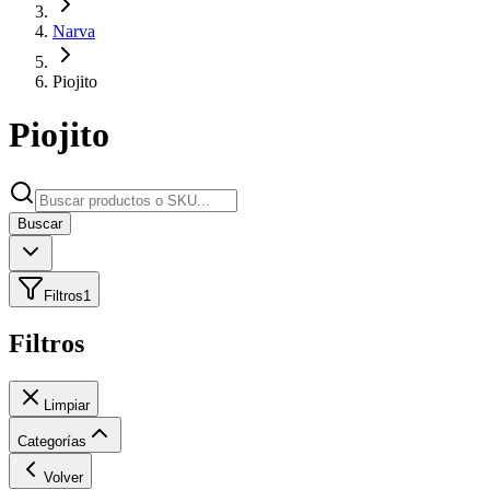
Narva
Piojito
Piojito
Buscar
Filtros
1
Filtros
Limpiar
Categorías
Volver