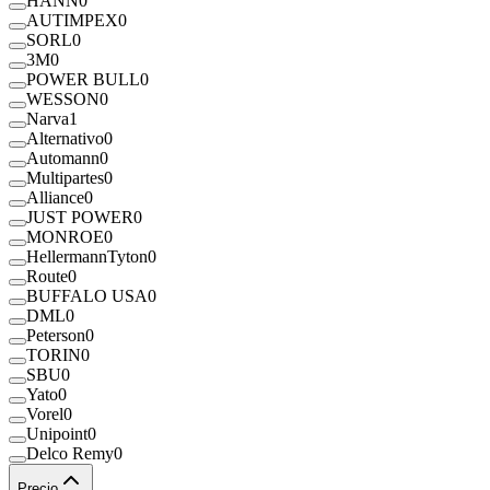
HANN
0
AUTIMPEX
0
SORL
0
3M
0
POWER BULL
0
WESSON
0
Narva
1
Alternativo
0
Automann
0
Multipartes
0
Alliance
0
JUST POWER
0
MONROE
0
HellermannTyton
0
Route
0
BUFFALO USA
0
DML
0
Peterson
0
TORIN
0
SBU
0
Yato
0
Vorel
0
Unipoint
0
Delco Remy
0
Precio