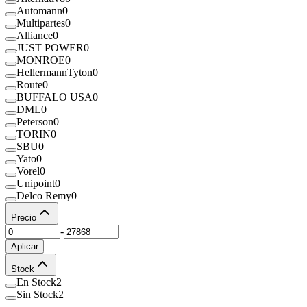
Automann
0
Multipartes
0
Alliance
0
JUST POWER
0
MONROE
0
HellermannTyton
0
Route
0
BUFFALO USA
0
DML
0
Peterson
0
TORIN
0
SBU
0
Yato
0
Vorel
0
Unipoint
0
Delco Remy
0
Precio
-
Aplicar
Stock
En Stock
2
Sin Stock
2