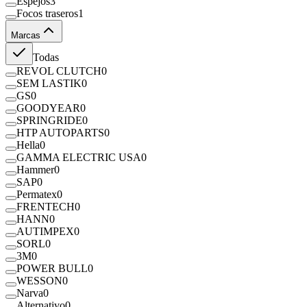
Espejos
3
Focos traseros
1
Marcas
Todas
REVOL CLUTCH
0
SEM LASTIK
0
GS
0
GOODYEAR
0
SPRINGRIDE
0
HTP AUTOPARTS
0
Hella
0
GAMMA ELECTRIC USA
0
Hammer
0
SAP
0
Permatex
0
FRENTECH
0
HANN
0
AUTIMPEX
0
SORL
0
3M
0
POWER BULL
0
WESSON
0
Narva
0
Alternativo
0