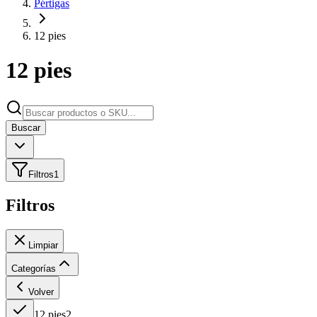
Pértigas
12 pies
12 pies
Buscar
Filtros
1
Filtros
Limpiar
Categorías
Volver
12 pies
2