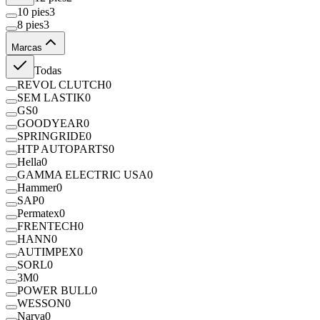
10 pies
3
8 pies
3
Marcas
Todas
REVOL CLUTCH
0
SEM LASTIK
0
GS
0
GOODYEAR
0
SPRINGRIDE
0
HTP AUTOPARTS
0
Hella
0
GAMMA ELECTRIC USA
0
Hammer
0
SAP
0
Permatex
0
FRENTECH
0
HANN
0
AUTIMPEX
0
SORL
0
3M
0
POWER BULL
0
WESSON
0
Narva
0