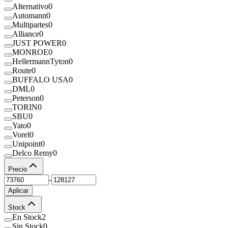
Alternativo
0
Automann
0
Multipartes
0
Alliance
0
JUST POWER
0
MONROE
0
HellermannTyton
0
Route
0
BUFFALO USA
0
DML
0
Peterson
0
TORIN
0
SBU
0
Yato
0
Vorel
0
Unipoint
0
Delco Remy
0
Precio
-
Aplicar
Stock
En Stock
2
Sin Stock
0