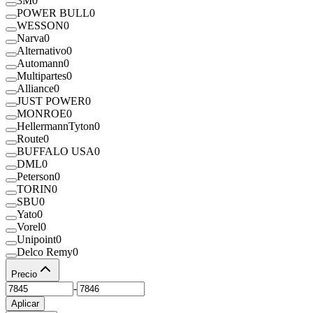
3M
0
POWER BULL
0
WESSON
0
Narva
0
Alternativo
0
Automann
0
Multipartes
0
Alliance
0
JUST POWER
0
MONROE
0
HellermannTyton
0
Route
0
BUFFALO USA
0
DML
0
Peterson
0
TORIN
0
SBU
0
Yato
0
Vorel
0
Unipoint
0
Delco Remy
0
Precio
-
Aplicar