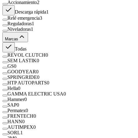
Accionamiento
2
Descarga rápida
1
Relé emergencia
3
Reguladoras
1
Niveladoras
1
Marcas
Todas
REVOL CLUTCH
0
SEM LASTIK
0
GS
0
GOODYEAR
0
SPRINGRIDE
0
HTP AUTOPARTS
0
Hella
0
GAMMA ELECTRIC USA
0
Hammer
0
SAP
0
Permatex
0
FRENTECH
0
HANN
0
AUTIMPEX
0
SORL
1