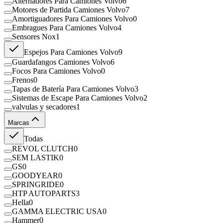
Alternadores Para Camiones Volvo
6
Motores de Partida Camiones Volvo
7
Amortiguadores Para Camiones Volvo
0
Embragues Para Camiones Volvo
4
Sensores Nox
1
Espejos Para Camiones Volvo
9
Guardafangos Camiones Volvo
6
Focos Para Camiones Volvo
0
Frenos
0
Tapas de Batería Para Camiones Volvo
3
Sistemas de Escape Para Camiones Volvo
2
valvulas y secadores
1
Marcas
Todas
REVOL CLUTCH
0
SEM LASTIK
0
GS
0
GOODYEAR
0
SPRINGRIDE
0
HTP AUTOPARTS
3
Hella
0
GAMMA ELECTRIC USA
0
Hammer
0