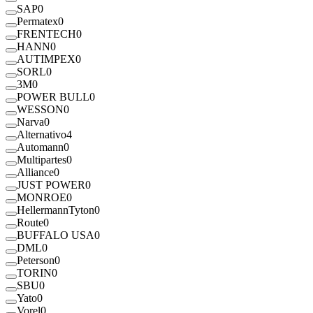
SAP
0
Permatex
0
FRENTECH
0
HANN
0
AUTIMPEX
0
SORL
0
3M
0
POWER BULL
0
WESSON
0
Narva
0
Alternativo
4
Automann
0
Multipartes
0
Alliance
0
JUST POWER
0
MONROE
0
HellermannTyton
0
Route
0
BUFFALO USA
0
DML
0
Peterson
0
TORIN
0
SBU
0
Yato
0
Vorel
0