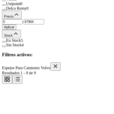
Unipoint
0
Delco Remy
0
Precio
-
Aplicar
Stock
En Stock
5
Sin Stock
4
Filtros activos:
Espejos Para Camiones Volvo
Resultados
1
-
9
de
9