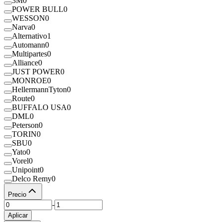
3M
0
POWER BULL
0
WESSON
0
Narva
0
Alternativo
1
Automann
0
Multipartes
0
Alliance
0
JUST POWER
0
MONROE
0
HellermannTyton
0
Route
0
BUFFALO USA
0
DML
0
Peterson
0
TORIN
0
SBU
0
Yato
0
Vorel
0
Unipoint
0
Delco Remy
0
Precio
-
Aplicar