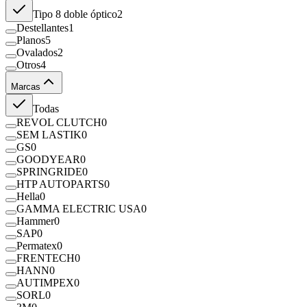
Tipo 8 doble óptico
2
Destellantes
1
Planos
5
Ovalados
2
Otros
4
Marcas
Todas
REVOL CLUTCH
0
SEM LASTIK
0
GS
0
GOODYEAR
0
SPRINGRIDE
0
HTP AUTOPARTS
0
Hella
0
GAMMA ELECTRIC USA
0
Hammer
0
SAP
0
Permatex
0
FRENTECH
0
HANN
0
AUTIMPEX
0
SORL
0