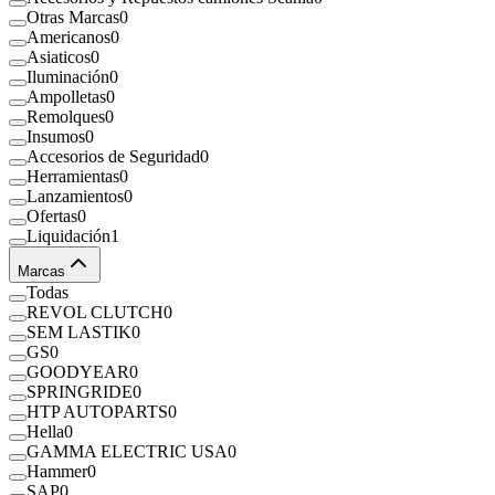
Otras Marcas
0
Americanos
0
Asiaticos
0
Iluminación
0
Ampolletas
0
Remolques
0
Insumos
0
Accesorios de Seguridad
0
Herramientas
0
Lanzamientos
0
Ofertas
0
Liquidación
1
Marcas
Todas
REVOL CLUTCH
0
SEM LASTIK
0
GS
0
GOODYEAR
0
SPRINGRIDE
0
HTP AUTOPARTS
0
Hella
0
GAMMA ELECTRIC USA
0
Hammer
0
SAP
0