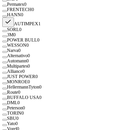
Permatex
0
FRENTECH
0
HANN
0
AUTIMPEX
1
SORL
0
3M
0
POWER BULL
0
WESSON
0
Narva
0
Alternativo
0
Automann
0
Multipartes
0
Alliance
0
JUST POWER
0
MONROE
0
HellermannTyton
0
Route
0
BUFFALO USA
0
DML
0
Peterson
0
TORIN
0
SBU
0
Yato
0
Vorel
0