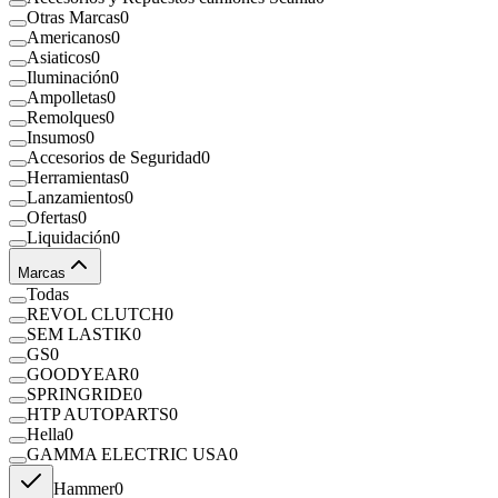
Otras Marcas
0
Americanos
0
Asiaticos
0
Iluminación
0
Ampolletas
0
Remolques
0
Insumos
0
Accesorios de Seguridad
0
Herramientas
0
Lanzamientos
0
Ofertas
0
Liquidación
0
Marcas
Todas
REVOL CLUTCH
0
SEM LASTIK
0
GS
0
GOODYEAR
0
SPRINGRIDE
0
HTP AUTOPARTS
0
Hella
0
GAMMA ELECTRIC USA
0
Hammer
0