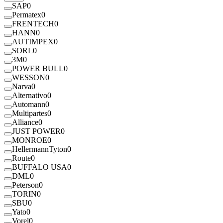
SAP
0
Permatex
0
FRENTECH
0
HANN
0
AUTIMPEX
0
SORL
0
3M
0
POWER BULL
0
WESSON
0
Narva
0
Alternativo
0
Automann
0
Multipartes
0
Alliance
0
JUST POWER
0
MONROE
0
HellermannTyton
0
Route
0
BUFFALO USA
0
DML
0
Peterson
0
TORIN
0
SBU
0
Yato
0
Vorel
0