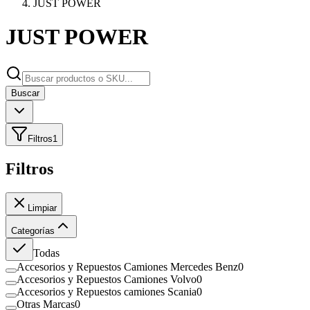
JUST POWER
JUST POWER
Buscar
Filtros
1
Filtros
Limpiar
Categorías
Todas
Accesorios y Repuestos Camiones Mercedes Benz
0
Accesorios y Repuestos Camiones Volvo
0
Accesorios y Repuestos camiones Scania
0
Otras Marcas
0