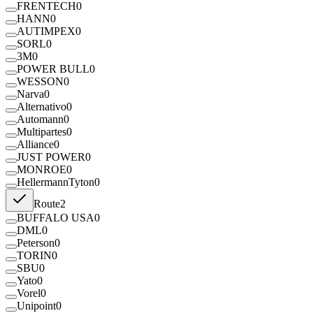
FRENTECH
0
HANN
0
AUTIMPEX
0
SORL
0
3M
0
POWER BULL
0
WESSON
0
Narva
0
Alternativo
0
Automann
0
Multipartes
0
Alliance
0
JUST POWER
0
MONROE
0
HellermannTyton
0
Route
2
BUFFALO USA
0
DML
0
Peterson
0
TORIN
0
SBU
0
Yato
0
Vorel
0
Unipoint
0