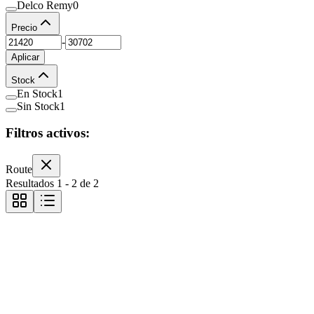
Delco Remy
0
Precio
-
Aplicar
Stock
En Stock
1
Sin Stock
1
Filtros activos:
Route
Resultados
1
-
2
de
2