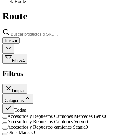
Route
Route
Buscar
Filtros
1
Filtros
Limpiar
Categorías
Todas
Accesorios y Repuestos Camiones Mercedes Benz
0
Accesorios y Repuestos Camiones Volvo
0
Accesorios y Repuestos camiones Scania
0
Otras Marcas
0