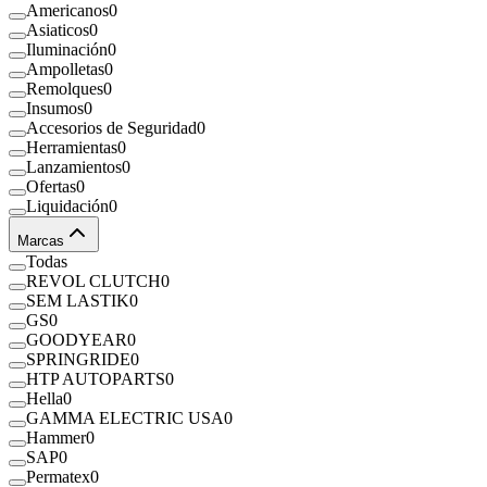
Americanos
0
Asiaticos
0
Iluminación
0
Ampolletas
0
Remolques
0
Insumos
0
Accesorios de Seguridad
0
Herramientas
0
Lanzamientos
0
Ofertas
0
Liquidación
0
Marcas
Todas
REVOL CLUTCH
0
SEM LASTIK
0
GS
0
GOODYEAR
0
SPRINGRIDE
0
HTP AUTOPARTS
0
Hella
0
GAMMA ELECTRIC USA
0
Hammer
0
SAP
0
Permatex
0