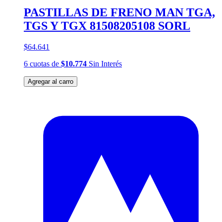
PASTILLAS DE FRENO MAN TGA,
TGS Y TGX 81508205108 SORL
$64.641
6
cuotas
de
$10.774
Sin Interés
Agregar al carro