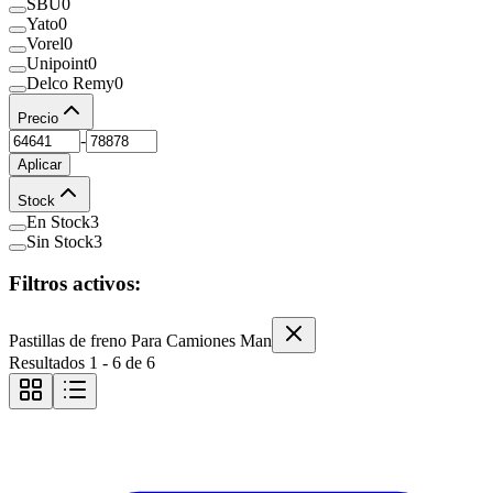
SBU
0
Yato
0
Vorel
0
Unipoint
0
Delco Remy
0
Precio
-
Aplicar
Stock
En Stock
3
Sin Stock
3
Filtros activos:
Pastillas de freno Para Camiones Man
Resultados
1
-
6
de
6