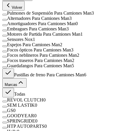
Volver
Pulmones de Suspensión Para Camiones Man
3
Alternadores Para Camiones Man
3
Amortiguadores Para Camiones Man
0
Embragues Para Camiones Man
3
Motores de Partida Para Camiones Man
1
Sensores Nox
1
Espejos Para Camiones Man
2
Focos ópticos Para Camiones Man
3
Focos neblineros Para Camiones Man
2
Focos traseros Para Camiones Man
2
Guardafangos Para Camiones Man
5
Pastillas de freno Para Camiones Man
6
Marcas
Todas
REVOL CLUTCH
0
SEM LASTIK
0
GS
0
GOODYEAR
0
SPRINGRIDE
0
HTP AUTOPARTS
0