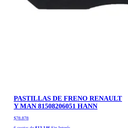
PASTILLAS DE FRENO RENAULT
Y MAN 81508206051 HANN
$78.878
6
cuotas
de
$13.146
Sin Interés