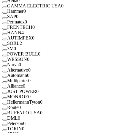
Hella
0
GAMMA ELECTRIC USA
0
Hammer
0
SAP
0
Permatex
0
FRENTECH
0
HANN
4
AUTIMPEX
0
SORL
2
3M
0
POWER BULL
0
WESSON
0
Narva
0
Alternativo
0
Automann
0
Multipartes
0
Alliance
0
JUST POWER
0
MONROE
0
HellermannTyton
0
Route
0
BUFFALO USA
0
DML
0
Peterson
0
TORIN
0