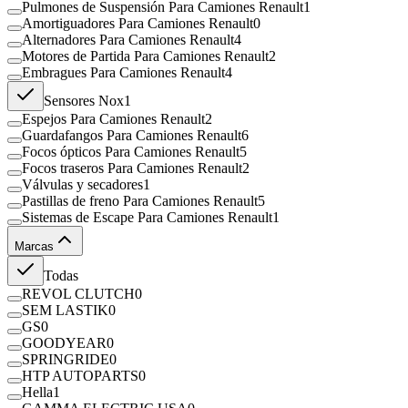
Pulmones de Suspensión Para Camiones Renault
1
Amortiguadores Para Camiones Renault
0
Alternadores Para Camiones Renault
4
Motores de Partida Para Camiones Renault
2
Embragues Para Camiones Renault
4
Sensores Nox
1
Espejos Para Camiones Renault
2
Guardafangos Para Camiones Renault
6
Focos ópticos Para Camiones Renault
5
Focos traseros Para Camiones Renault
2
Válvulas y secadores
1
Pastillas de freno Para Camiones Renault
5
Sistemas de Escape Para Camiones Renault
1
Marcas
Todas
REVOL CLUTCH
0
SEM LASTIK
0
GS
0
GOODYEAR
0
SPRINGRIDE
0
HTP AUTOPARTS
0
Hella
1