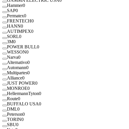
GAMMA ELECTRIC USA
0
Hammer
0
SAP
0
Permatex
0
FRENTECH
0
HANN
0
AUTIMPEX
0
SORL
0
3M
0
POWER BULL
0
WESSON
0
Narva
0
Alternativo
0
Automann
0
Multipartes
0
Alliance
0
JUST POWER
0
MONROE
0
HellermannTyton
0
Route
0
BUFFALO USA
0
DML
0
Peterson
0
TORIN
0
SBU
0