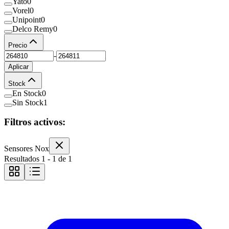
Yato
0
Vorel
0
Unipoint
0
Delco Remy
0
Precio
-
Aplicar
Stock
En Stock
0
Sin Stock
1
Filtros activos:
Sensores Nox
Resultados
1
-
1
de
1