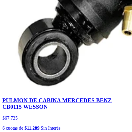
PULMON DE CABINA MERCEDES BENZ
CB0115 WESSON
$67.735
6
cuotas
de
$11.289
Sin Interés