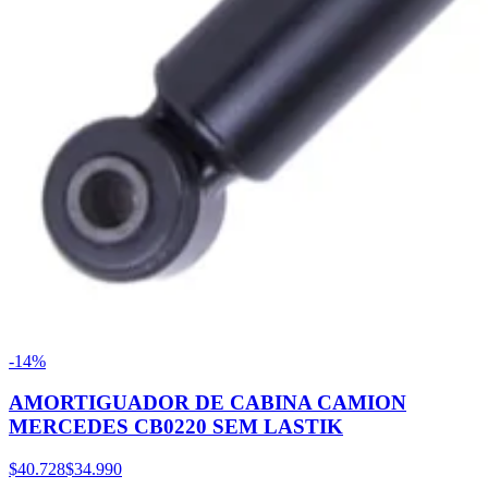
-14%
AMORTIGUADOR DE CABINA CAMION
MERCEDES CB0220 SEM LASTIK
$40.728
$34.990