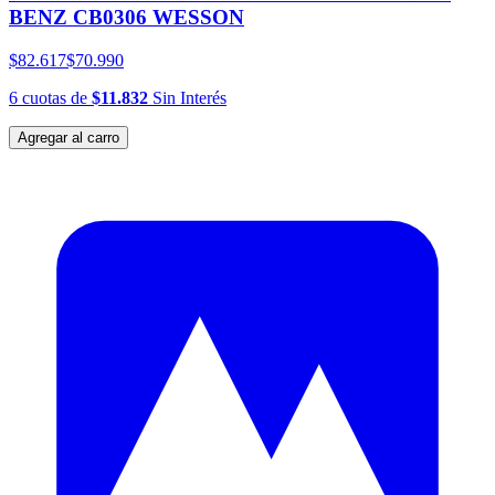
BENZ CB0306 WESSON
$82.617
$70.990
6
cuotas
de
$11.832
Sin Interés
Agregar al carro