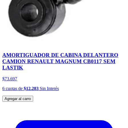
AMORTIGUADOR DE CABINA DELANTERO
CAMION RENAULT MAGNUM CB0117 SEM
LASTIK
$73.697
6
cuotas
de
$12.283
Sin Interés
Agregar al carro