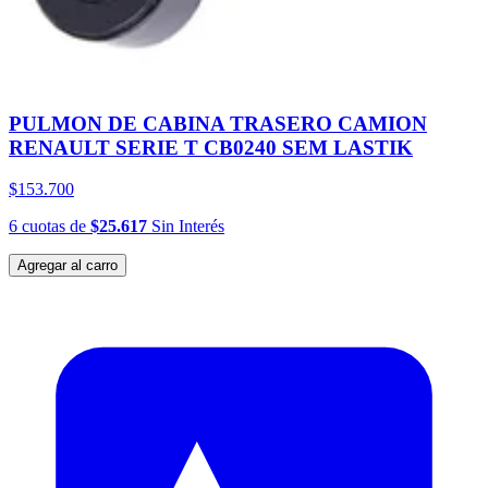
PULMON DE CABINA TRASERO CAMION
RENAULT SERIE T CB0240 SEM LASTIK
$153.700
6
cuotas
de
$25.617
Sin Interés
Agregar al carro