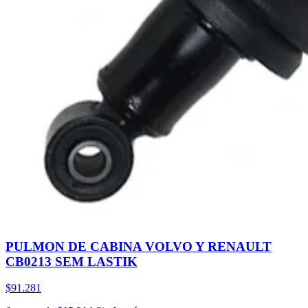
PULMON DE CABINA VOLVO Y RENAULT
CB0213 SEM LASTIK
$91.281