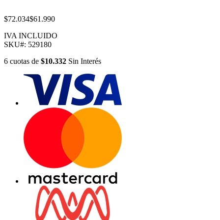
$72.034
$61.990
IVA INCLUIDO
SKU#:
529180
6
cuotas
de
$10.332
Sin Interés