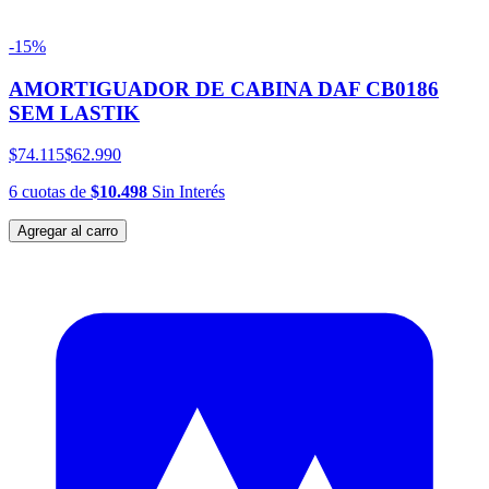
-15%
AMORTIGUADOR DE CABINA DAF CB0186
SEM LASTIK
$74.115
$62.990
6
cuotas
de
$10.498
Sin Interés
Agregar al carro